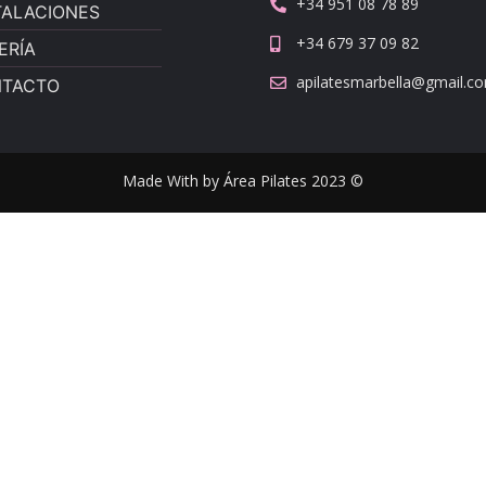
+34 951 08 78 89
TALACIONES
+34 679 37 09 82
ERÍA
apilatesmarbella@gmail.c
TACTO
Made With by Área Pilates 2023 ©