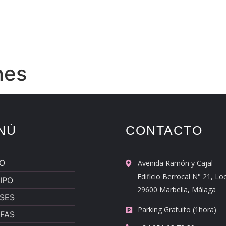
INICIO
EQUIPO
CLASES
TARI
nes
NÚ
CONTACTO
IO
Avenida Ramón y Cajal
Edificio Berrocal N° 21, Lo
IPO
29600 Marbella, Málaga
SES
Parking Gratuito (1hora)
IFAS