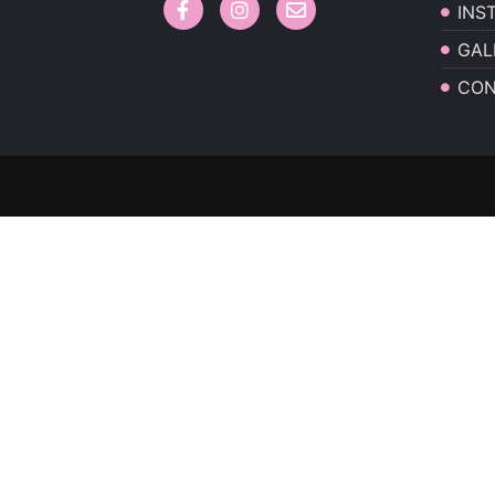
INS
GAL
CON