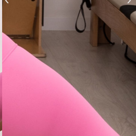
Pilates
es
movimiento consciente, es
EQUILIBRIO entre cuerpo y
mente.